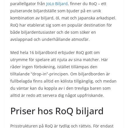
parallellgator från
JoLo Biljard
, finner du RoQ – ett
pulserande biljardställe som bjuder på en unik
kombination av biljard, öl, mat och japanska arkadspel.
RoQ har etablerat sig som en populär destination för
både biljardentusiaster och de som söker en
avslappnad och underhållande atmosfär.
Med hela 16 biljardbord erbjuder RoQ gott om
utrymme för spelare att njuta av sina matcher. Här
råder ingen förbokning, istället tillämpas den
tilltalande ”drop-in”-principen. Om biljardborden är
fullbelagda finns alltid en kölista tillgänglig, och medan
du väntar kan du koppla av i den trevliga baren som
alltid är redo att servera dig något uppfriskande.
Priser hos RoQ biljard
Prisstrukturen på RoQ är tydlig och rättvis. För endast