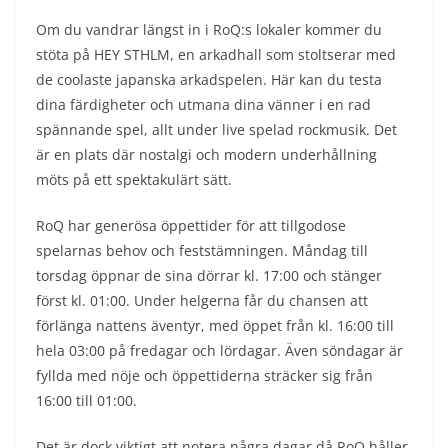
Om du vandrar längst in i RoQ:s lokaler kommer du
stöta på HEY STHLM, en arkadhall som stoltserar med
de coolaste japanska arkadspelen. Här kan du testa
dina färdigheter och utmana dina vänner i en rad
spännande spel, allt under live spelad rockmusik. Det
är en plats där nostalgi och modern underhållning
möts på ett spektakulärt sätt.
RoQ har generösa öppettider för att tillgodose
spelarnas behov och feststämningen. Måndag till
torsdag öppnar de sina dörrar kl. 17:00 och stänger
först kl. 01:00. Under helgerna får du chansen att
förlänga nattens äventyr, med öppet från kl. 16:00 till
hela 03:00 på fredagar och lördagar. Även söndagar är
fyllda med nöje och öppettiderna sträcker sig från
16:00 till 01:00.
Det är dock viktigt att notera några dagar då RoQ håller