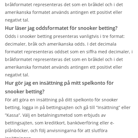
bråkformatet representeras det som en bråkdel och i det
amerikanska formatet används antingen ett positivt eller
negativt tal.
Hur läser jag oddsformatet för snooker betting?
Odds i snooker betting presenteras vanligtvis i tre format:
decimaler, bråk och amerikanska odds. I det decimala
formatet representeras oddset som en siffra med decimaler, i
bråkformatet representeras det som en bråkdel och i det
amerikanska formatet används antingen ett positivt eller
negativt tal.
Hur gör jag en insättning på mitt spelkonto för
snooker betting?
För att göra en insättning på ditt spelkonto för snooker
betting, logga in på bettingsajten och gå till ”Insättning” eller
”Kassa”. Välj en betalningsmetod som erbjuds av
bettingsajten, som kreditkort, banköverföring eller e-
plånböcker, och följ anvisningarna för att slutföra