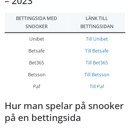
– 2023
BETTINGSIDA MED
LÄNK TILL
SNOOKER
BETTINGSIDAN
Unibet
Till Unibet
Betsafe
Till Betsafe
Bet365
Till Bet365
Betsson
Till Betsson
Paf
Till Paf
Hur man spelar på snooker
på en bettingsida