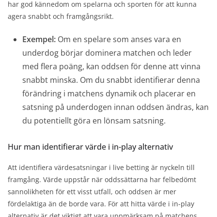
har god kännedom om spelarna och sporten för att kunna
agera snabbt och framgångsrikt.
Exempel:
Om en spelare som anses vara en
underdog börjar dominera matchen och leder
med flera poäng, kan oddsen för denne att vinna
snabbt minska. Om du snabbt identifierar denna
förändring i matchens dynamik och placerar en
satsning på underdogen innan oddsen ändras, kan
du potentiellt göra en lönsam satsning.
Hur man identifierar värde i in-play alternativ
Att identifiera värdesatsningar i live betting är nyckeln till
framgång. Värde uppstår när oddssättarna har felbedömt
sannolikheten för ett visst utfall, och oddsen är mer
fördelaktiga än de borde vara. För att hitta värde i in-play
alternativ är det viktigt att vara uppmärksam på matchens