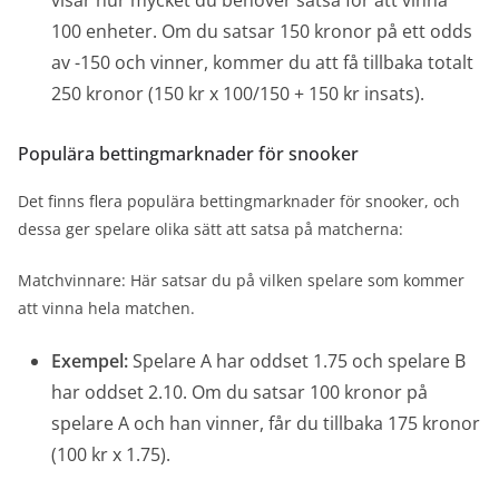
100 enheter. Om du satsar 150 kronor på ett odds
av -150 och vinner, kommer du att få tillbaka totalt
250 kronor (150 kr x 100/150 + 150 kr insats).
Populära bettingmarknader för snooker
Det finns flera populära bettingmarknader för snooker, och
dessa ger spelare olika sätt att satsa på matcherna:
Matchvinnare: Här satsar du på vilken spelare som kommer
att vinna hela matchen.
Exempel:
Spelare A har oddset 1.75 och spelare B
har oddset 2.10. Om du satsar 100 kronor på
spelare A och han vinner, får du tillbaka 175 kronor
(100 kr x 1.75).