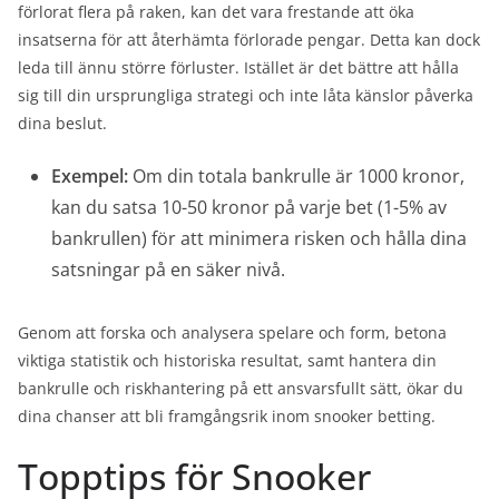
förlorat flera på raken, kan det vara frestande att öka
insatserna för att återhämta förlorade pengar. Detta kan dock
leda till ännu större förluster. Istället är det bättre att hålla
sig till din ursprungliga strategi och inte låta känslor påverka
dina beslut.
Exempel:
Om din totala bankrulle är 1000 kronor,
kan du satsa 10-50 kronor på varje bet (1-5% av
bankrullen) för att minimera risken och hålla dina
satsningar på en säker nivå.
Genom att forska och analysera spelare och form, betona
viktiga statistik och historiska resultat, samt hantera din
bankrulle och riskhantering på ett ansvarsfullt sätt, ökar du
dina chanser att bli framgångsrik inom snooker betting.
Topptips för Snooker