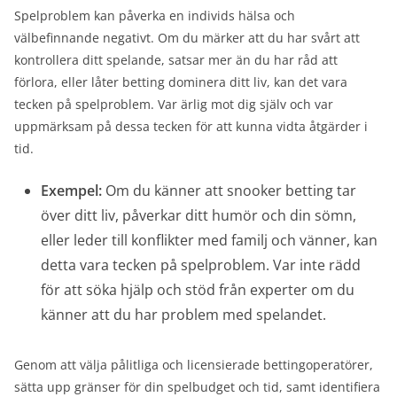
Spelproblem kan påverka en individs hälsa och
välbefinnande negativt. Om du märker att du har svårt att
kontrollera ditt spelande, satsar mer än du har råd att
förlora, eller låter betting dominera ditt liv, kan det vara
tecken på spelproblem. Var ärlig mot dig själv och var
uppmärksam på dessa tecken för att kunna vidta åtgärder i
tid.
Exempel:
Om du känner att snooker betting tar
över ditt liv, påverkar ditt humör och din sömn,
eller leder till konflikter med familj och vänner, kan
detta vara tecken på spelproblem. Var inte rädd
för att söka hjälp och stöd från experter om du
känner att du har problem med spelandet.
Genom att välja pålitliga och licensierade bettingoperatörer,
sätta upp gränser för din spelbudget och tid, samt identifiera