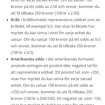
kronor på ett odds av 2.50 och vinner, kommer du
att få tillbaka 250 kronor (100 kr x 2.50).
Bråk:
I bråkformatet representeras oddset som en
bråkdel, till exempel 5/2. Här visar bråktalet hur
mycket du kan vinna i vinst för varje enhet du
satsar. Om du satsar 100 kronor på ett odds av 5/2
och vinner, kommer du att få tillbaka 250 kronor
(100 kr x 5/2).
Amerikanska odds:
I det amerikanska formatet
används antingen ett positivt eller negativt tal för
att representera oddset. Ett positivt tal, som +250,
visar hur mycket du kan vinna för varje satsad
enhet. Om du satsar 100 kronor på ett odds av
+250 och vinner, kommer du att få tillbaka 250
kronor (100 kr x 250/100). Ett negativt tal, som -150,
visar hur mycket du behöver satsa för att vinna