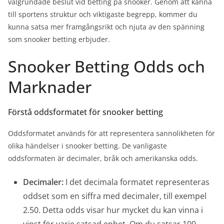
välgrundade beslut vid betting på snooker. Genom att känna
till sportens struktur och viktigaste begrepp, kommer du
kunna satsa mer framgångsrikt och njuta av den spänning
som snooker betting erbjuder.
Snooker Betting Odds och
Marknader
Förstå oddsformatet för snooker betting
Oddsformatet används för att representera sannolikheten för
olika händelser i snooker betting. De vanligaste
oddsformaten är decimaler, bråk och amerikanska odds.
Decimaler:
I det decimala formatet representeras
oddset som en siffra med decimaler, till exempel
2.50. Detta odds visar hur mycket du kan vinna i
vinst för varje satsad enhet. Om du satsar 100