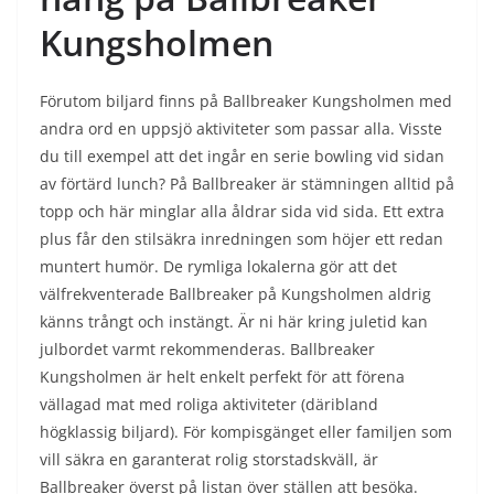
Kungsholmen
Förutom biljard finns på Ballbreaker Kungsholmen med
andra ord en uppsjö aktiviteter som passar alla. Visste
du till exempel att det ingår en serie bowling vid sidan
av förtärd lunch? På Ballbreaker är stämningen alltid på
topp och här minglar alla åldrar sida vid sida. Ett extra
plus får den stilsäkra inredningen som höjer ett redan
muntert humör. De rymliga lokalerna gör att det
välfrekventerade Ballbreaker på Kungsholmen aldrig
känns trångt och instängt. Är ni här kring juletid kan
julbordet varmt rekommenderas. Ballbreaker
Kungsholmen är helt enkelt perfekt för att förena
vällagad mat med roliga aktiviteter (däribland
högklassig biljard). För kompisgänget eller familjen som
vill säkra en garanterat rolig storstadskväll, är
Ballbreaker överst på listan över ställen att besöka.