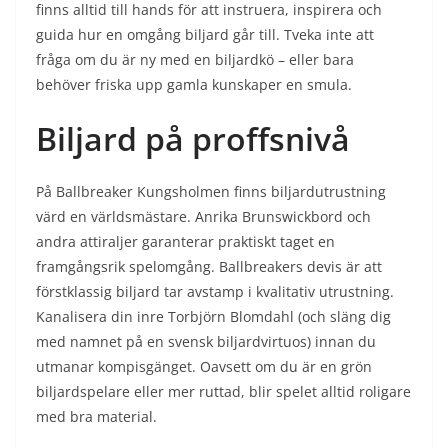
finns alltid till hands för att instruera, inspirera och
guida hur en omgång biljard går till. Tveka inte att
fråga om du är ny med en biljardkö – eller bara
behöver friska upp gamla kunskaper en smula.
Biljard på proffsnivå
På Ballbreaker Kungsholmen finns biljardutrustning
värd en världsmästare. Anrika Brunswickbord och
andra attiraljer garanterar praktiskt taget en
framgångsrik spelomgång. Ballbreakers devis är att
förstklassig biljard tar avstamp i kvalitativ utrustning.
Kanalisera din inre Torbjörn Blomdahl (och släng dig
med namnet på en svensk biljardvirtuos) innan du
utmanar kompisgänget. Oavsett om du är en grön
biljardspelare eller mer ruttad, blir spelet alltid roligare
med bra material.