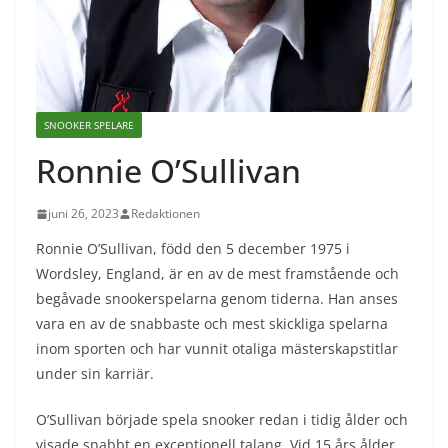
SNOOKER SPELARE
Ronnie O’Sullivan
juni 26, 2023
Redaktionen
Ronnie O’Sullivan, född den 5 december 1975 i
Wordsley, England, är en av de mest framstående och
begåvade snookerspelarna genom tiderna. Han anses
vara en av de snabbaste och mest skickliga spelarna
inom sporten och har vunnit otaliga mästerskapstitlar
under sin karriär.
O’Sullivan började spela snooker redan i tidig ålder och
visade snabbt en exceptionell talang. Vid 15 års ålder