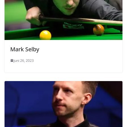
Mark Selby
juni 26, 2023