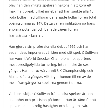
blev han den yngsta spelaren någonsin att göra ett
maximalt break, vilket innebär att han sänkte alla 15
röda bollar med tillhörande färgade bollar för en total
poängsumma av 147. Detta var en indikation på hans
enorma potential och banade vägen för en
framgångsrik karriär.
Han gjorde sin professionella debut 1992 och har
sedan dess imponerat världen med sitt spel. O’Sullivan
har vunnit World Snooker Championship, sportens
mest prestigefyllda turnering, inte mindre än sex
gånger. Han har också vunnit UK Championship och
Masters flera gånger, vilket gör honom till en av de
mest framgångsrika spelarna genom tiderna.
Vad som skiljer O’Sullivan från andra spelare är hans
snabbhet och precision på bordet. Han är känd för att
spela med en otrolig hastighet och kan göra svåra